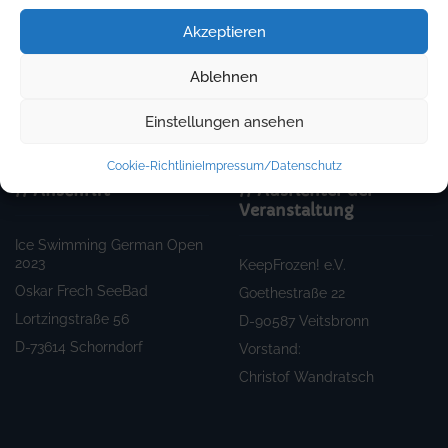
Bloggen!
Akzeptieren
Ablehnen
Einstellungen ansehen
Cookie-Richtlinie
Impressum/Datenschutz
// Anschrift
// Ausrichter der
Veranstaltung
Ice Swimming German Open
2023
KeepFrozen! e.V.
Oskar Frech SeeBad
Goethestraße 22
Lortzingstraße 56
D-90587 Veitsbronn
D-
73614 Schorndorf
Vorstand:
Christof Wandratsch